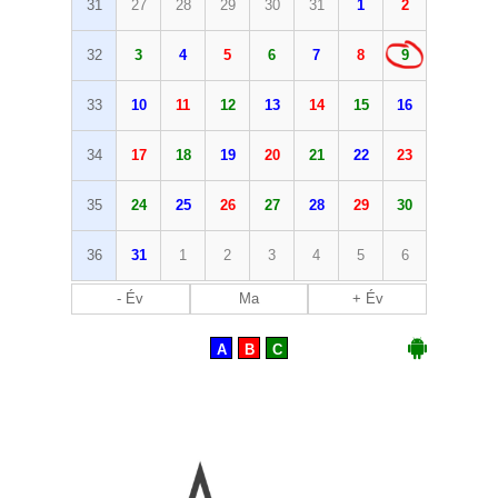
31
27
28
29
30
31
1
2
32
3
4
5
6
7
8
9
33
10
11
12
13
14
15
16
34
17
18
19
20
21
22
23
35
24
25
26
27
28
29
30
36
31
1
2
3
4
5
6
- Év
Ma
+ Év
A
B
C