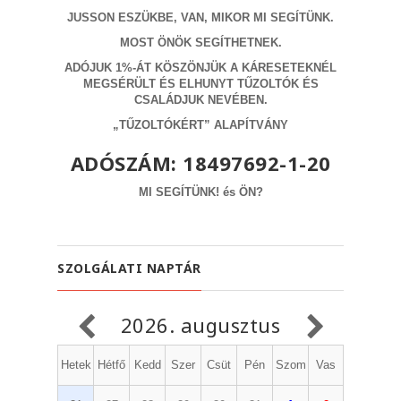
JUSSON ESZÜKBE, VAN, MIKOR MI SEGÍTÜNK.
MOST ÖNÖK SEGÍTHETNEK.
ADÓJUK 1%-ÁT
KÖSZÖNJÜK A KÁRESETEKNÉL
MEGSÉRÜLT ÉS ELHUNYT TŰZOLTÓK ÉS
CSALÁDJUK NEVÉBEN.
„TŰZOLTÓKÉRT” ALAPÍTVÁNY
ADÓSZÁM
: 18497692-1-20
MI SEGÍTÜNK!
és
ÖN?
SZOLGÁLATI NAPTÁR
2026. augusztus
Hetek
Hétfő
Kedd
Szer
Csüt
Pén
Szom
Vas